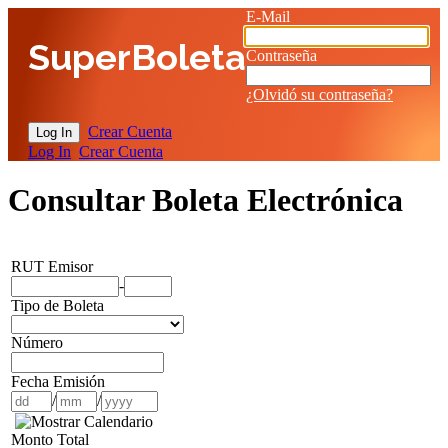
E-Mail
SuperBoleta
Contraseña
¿Olvidó su contraseña?
Crear Cuenta
Log In
Crear Cuenta
Consultar Boleta Electrónica
RUT Emisor
-
Tipo de Boleta
Número
Fecha Emisión
/
/
Monto Total